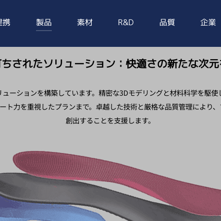
提携
製品
素材
R&D
品質
企業
打ちされたソリューション：快適さの新たな次元
リューションを構築しています。精密な3Dモデリングと材料科学を駆使
ポート力を重視したプランまで。卓越した技術と厳格な品質管理により
創出することを支援します。