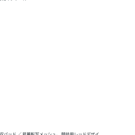
撃吸収パッド ／ 昇華転写メッシュ。 競技用レッドデザイ