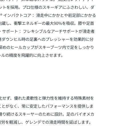
ントを採用。プロ仕様のスキーギアにふさわしい、ダ
N® インパクトコア： 滑走中にかかとや前足部にかかる
内蔵し、衝撃エネルギーの最大90%を吸収。膝や足首
・サポート： フレキシブルなアーチサポートが滑走者
速ダウンヒル時の足裏へのプレッシャーを効果的に分
た深めのヒールカップがスキーブーツ内で足をしっかり
ールの精度を飛躍的に向上させます。
化せず、優れた柔軟性と弾力性を維持する特殊素材を
ことがなく、常に安定したパフォーマンスを提供しま
中滑り続けるスキーヤーのために設計。足のバイオメカ
疲労を軽減し、ゲレンデでの滑走時間を延ばします。