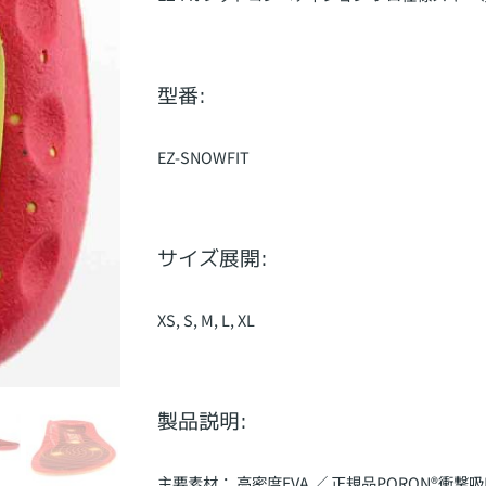
型番:
EZ-SNOWFIT
サイズ展開:
XS, S, M, L, XL
製品説明:
主要素材： 高密度EVA ／ 正規品PORON®衝