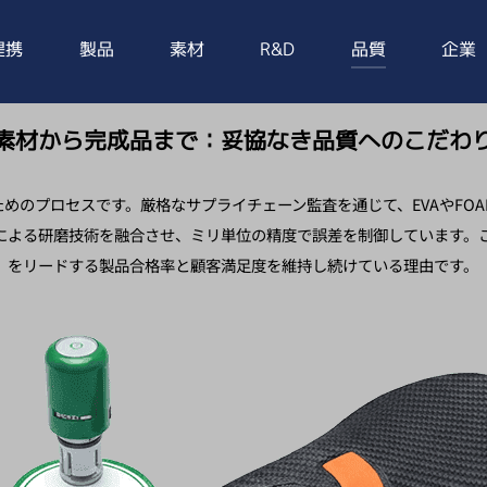
提携
製品
素材
R&D
品質
企業
素材から完成品まで：妥協なき品質へのこだわ
めのプロセスです。厳格なサプライチェーン監査を通じて、EVAやFO
による研磨技術を融合させ、ミリ単位の精度で誤差を制御しています。
をリードする製品合格率と顧客満足度を維持し続けている理由です。