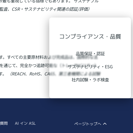
今最も重視している指標でもあります。 サステナブル
G監査、CSR・サステナビリティ関連の認証/評価）
コンプライアンス・品質
品質保証・認証
す。すべての主要原材料および完成品は、国際的な法
理を通じて、完全かつ追跡可能な（トレーサビリティ）
サステナビリティ・ESG
す。
（REACH、RoHS、CA65、第三者機関による試験
社内試験・ラボ検査
質問
AI イン ASL
ページトップへ