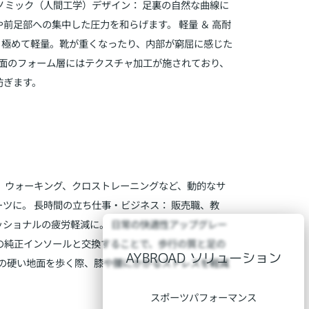
ノミック（人間工学）デザイン： 足裏の自然な曲線に
前足部への集中した圧力を和らげます。 軽量 ＆ 高耐
り極めて軽量。靴が重くなったり、内部が窮屈に感じた
底面のフォーム層にはテクスチャ加工が施されており、
防ぎます。
、ウォーキング、クロストレーニングなど、動的なサ
ツに。 長時間の立ち仕事・ビジネス： 販売職、教
ショナルの疲労軽減に。 日常の快適性アップグレー
の純正インソールと交換することで、歩行の質と足の
AYBROAD ソリューション
どの硬い地面を歩く際、膝や腰にかかるストレスを軽減
スポーツパフォーマンス