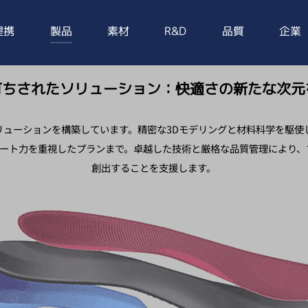
提携
製品
素材
R&D
品質
企業
打ちされたソリューション：快適さの新たな次元
リューションを構築しています。精密な3Dモデリングと材料科学を駆使
ポート力を重視したプランまで。卓越した技術と厳格な品質管理により
創出することを支援します。