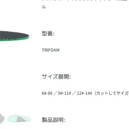
ル
型番:
TRIFOAM
サイズ展開:
6#-8# ／ 9#-11# ／ 12#-14#（カットして
製品説明: