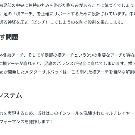
前足部の中央に独特の丸みを帯びた膨らみがあることに気づくでしょう
。足の「横アーチ」を正確にサポートするために設計されています。中
通る神経を圧迫（ピンチ）してしまうのを防ぐ役割を果たします。
す問題
外側縦アーチ、そして前足部の横アーチという3つの重要なアーチが存
に横アーチが崩れると、足底のバランスが完全に崩れてしまいます。横
oadが開発したメタターサルパッドは、この崩れた横アーチを自然な解
システム
力を実現するため、当社はこのインソールを洗練されたマルチレイヤー
フォーマンスを発揮します：