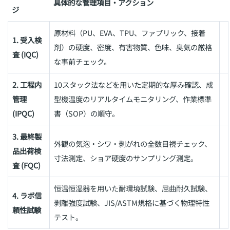
具体的な管理項目・アクション
ジ
原材料（PU、EVA、TPU、ファブリック、接着
1. 受入検
剤）の硬度、密度、有害物質、色味、臭気の厳格
査 (IQC)
な事前チェック。
2. 工程内
10スタック法などを用いた定期的な厚み確認、成
管理
型機温度のリアルタイムモニタリング、作業標準
(IPQC)
書（SOP）の順守。
3. 最終製
外観の気泡・シワ・剥がれの全数目視チェック、
品出荷検
寸法測定、ショア硬度のサンプリング測定。
査 (FQC)
恒温恒湿器を用いた耐環境試験、屈曲耐久試験、
4. ラボ信
剥離強度試験、JIS/ASTM規格に基づく物理特性
頼性試験
テスト。