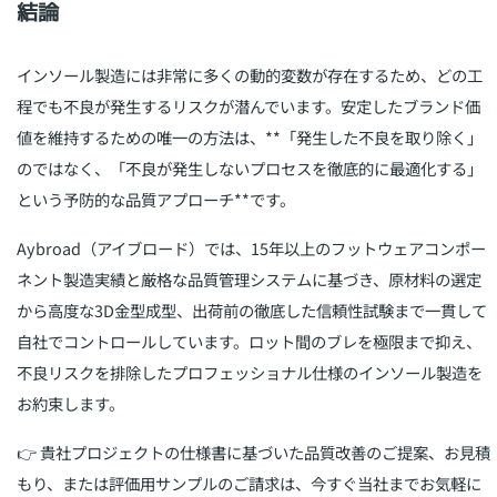
結論
インソール製造には非常に多くの動的変数が存在するため、どの工
程でも不良が発生するリスクが潜んでいます。安定したブランド価
値を維持するための唯一の方法は、**「発生した不良を取り除く」
のではなく、「不良が発生しないプロセスを徹底的に最適化する」
という予防的な品質アプローチ**です。
Aybroad（アイブロード）では、15年以上のフットウェアコンポー
ネント製造実績と厳格な品質管理システムに基づき、原材料の選定
から高度な3D金型成型、出荷前の徹底した信頼性試験まで一貫して
自社でコントロールしています。ロット間のブレを極限まで抑え、
不良リスクを排除したプロフェッショナル仕様のインソール製造を
お約束します。
👉
貴社プロジェクトの仕様書に基づいた品質改善のご提案、お見積
もり、または評価用サンプルのご請求は、今すぐ当社までお気軽に