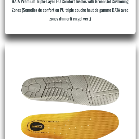
BATA Premium Triple-Layer PU Comfort Insoles with Green Gel Cushioning
Zones (Semelles de confort en PU triple couche haut de gamme BATA avec
zones d'amorti en gel vert)