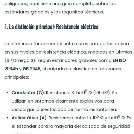
peligrosos, aquí tiene una guía completa sobre los
estándares globales y los requisitos técnicos.
1. La distinción principal: Resistencia eléctrica
La diferencia fundamental entre estas categorías radica
en sus niveles de resistencia eléctrica, medidos en Ohmios
($ \Omega $). Según estándares globales como
EN ISO
20345
y
GB 21148
, el calzado se clasifica en tres zonas
principales:
5
Conductor (C):
Resistencia
< 1 x 10
Ω
(100 kΩ). Se
utilizan en entornos altamente explosivos para
descargar la electricidad de forma instantánea.
5
9
Antiestático (A):
Resistencia entre
1 x 10
Ω
y
1 x 10
Ω
. Es
el estándar para la mayoría del calzado de seguridad