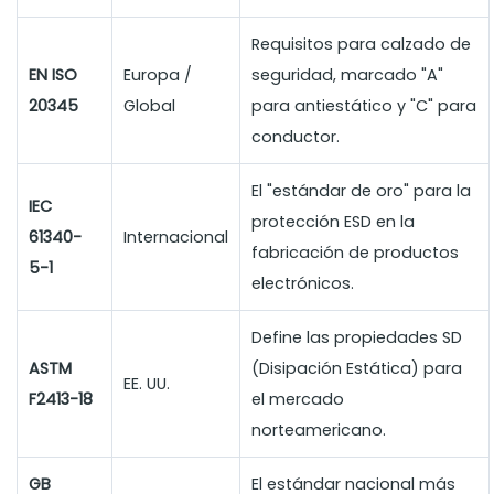
Requisitos para calzado de
EN ISO
Europa /
seguridad, marcado "A"
20345
Global
para antiestático y "C" para
conductor.
El "estándar de oro" para la
IEC
protección ESD en la
61340-
Internacional
fabricación de productos
5-1
electrónicos.
Define las propiedades SD
ASTM
(Disipación Estática) para
EE. UU.
F2413-18
el mercado
norteamericano.
GB
El estándar nacional más